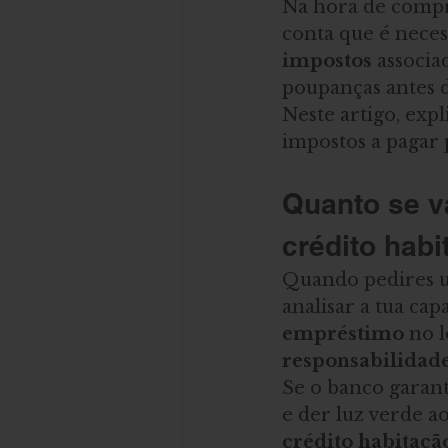
Na hora de compr
conta que é neces
impostos
 associa
poupanças antes 
Neste artigo, exp
impostos a pagar 
Quanto se v
crédito hab
Quando pedires 
analisar a tua ca
empréstimo
 no 
responsabilidade
Se o banco garant
e der luz verde ao
crédito habitaçã