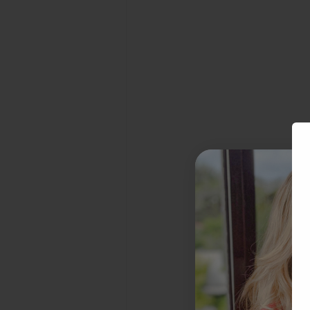
Como funcio
do crédito 
Cada banco terá a
neste ponto entre