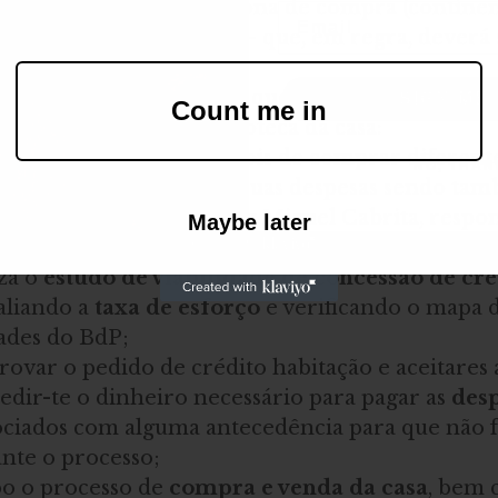
ém variam conforme zona de compra (continente
Email
e 
valor do empréstimo - 
que, em regra, deverá 
ição do imóvel.
aioria dos casos, é assim que as famílias têm co
SIGN ME 
Count me in
mpostos 
a pagar pela hipoteca da casa:
m
 crédito habitação 
depois de comprar diferente
NO, THAN
mo “cada banco tem as suas despesas sendo tam
arado entre ofertas”, diz Miguel Cabrita, respon
Maybe later
ditohabitação em Portugal;
za o 
estudo de viabilidade de concessão de cré
aliando a 
taxa de esforço 
e verificando o mapa d
ades do BdP;
ovar o pedido de crédito habitação e aceitares a
pedir-te o dinheiro necessário para pagar as
 desp
ociados com alguma antecedência para que não f
nte o processo;
bo o processo de 
compra e venda da casa
, bem 