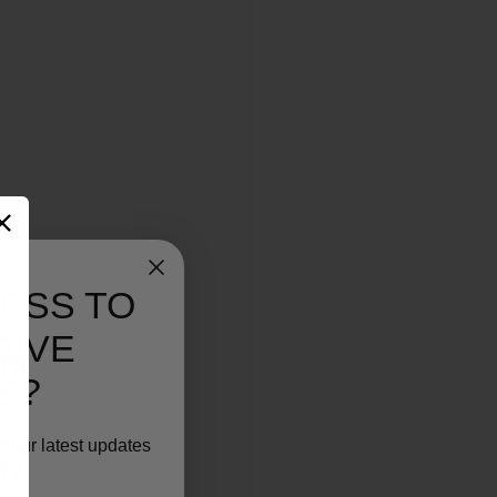
ESS TO
SIVE
mpostos 
S?
 diferenças 
o our latest updates
ers.
m conta que 