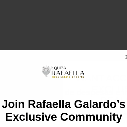
WANT ACC
EXCLU
na o pagamento de despesas e i
DEAL
Join Rafaella Galardo’s
habitação?
s suas 
despesas
, pelo que poderá haver algumas
Exclusive Community
Sign up to receive access t
and best off
 instituições bancárias. Além disso, há que ter e