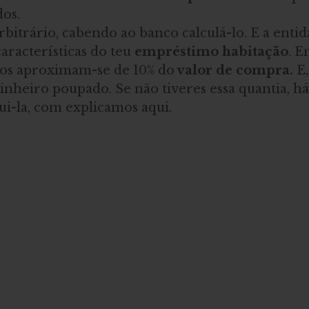
dos.
rbitrário, cabendo ao banco calculá-lo. E a enti
aracterísticas do teu
 empréstimo habitação
. E
tos aproximam-se de 10% do
 valor de compra.
 E
dinheiro poupado. Se não tiveres essa quantia, h
i-la, com explicamos aqui.