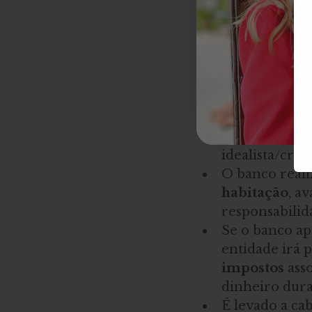
os
 impostos
 tamb
valor de compra 
do valor da aquis
Ainda assim, na m
das 
despesas e i
Solicita-se u
até porque co
deve ser comp
idealista/cré
O banco reali
habitação
, av
responsabilid
Se o banco apr
entidade irá 
impostos 
ass
dinheiro dura
É levado a ca