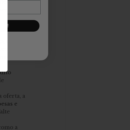
/ilhas), 
ser até 90% 
nhecimento 
UP!
s soluções, 
KS
bém algo que 
sável pelo 
dito 
e 
 oferta, a 
esas e 
alte 
como a 