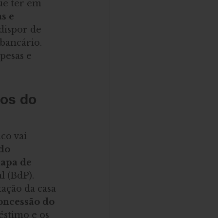
ue ter em 
s e 
dispor de 
bancário. 
pesas e 
os do 
nco vai 
do 
apa de 
l (BdP).
ação da casa 
oncessão do 
stimo e os