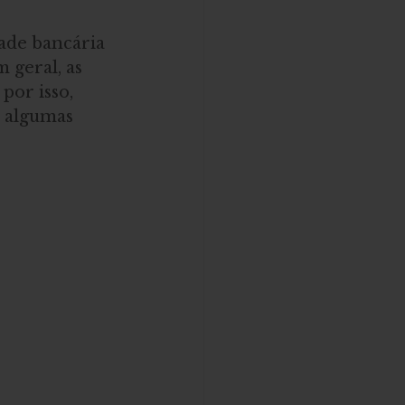
dade bancária 
m geral, as 
, por isso, 
á algumas 