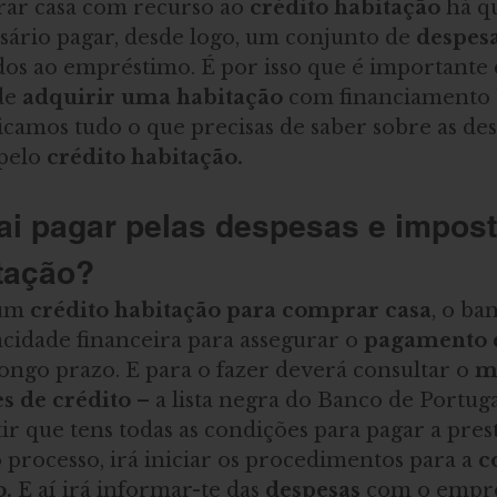
ar casa com recurso ao 
crédito habitação
 há q
sário pagar, desde logo, um conjunto de
 despesa
dos ao empréstimo. É por isso que é importante 
de
 adquirir uma habitação
 com financiamento 
licamos tudo o que precisas de saber sobre as des
pelo
 crédito habitação.
ai pagar pelas despesas e impost
itação?
um
 crédito habitação para comprar casa
, o ba
pacidade financeira para assegurar o
 pagamento 
longo prazo. E para o fazer deverá consultar o 
m
s de crédito
 – a lista negra do Banco de Portuga
ir que tens todas as condições para pagar a prest
 processo, irá iniciar os procedimentos para a 
c
o.
 E aí irá informar-te das 
despesas
 com o empré